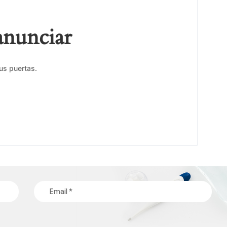
anunciar
us puertas.