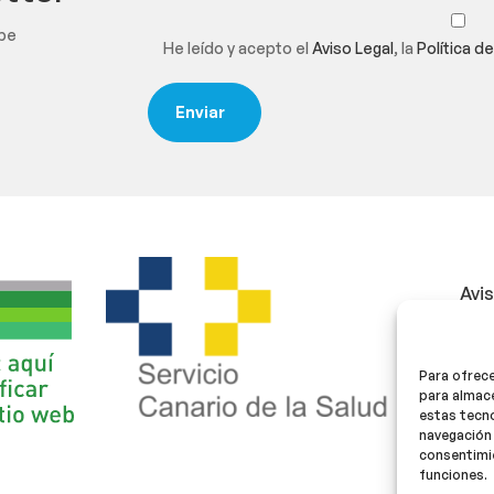
ibe
He leído y acepto el
Aviso Legal
, la
Política d
Avi
Polí
Para ofrece
Polí
para almace
estas tecn
navegación 
consentimie
funciones.