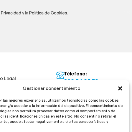
e Privacidad
y la
Política de Cookies
.
Télefono:
so Legal
922 54 25 53
Gestionar consentimiento
Email:
tica de Privacidad
info@milan16farmacia.com
r las mejores experiencias, utilizamos tecnologías como las cookies
tica de cookies
¡Síguenos!
nar y/o acceder a la información del dispositivo. El consentimiento de
ologías nos permitirá procesar datos como el comportamiento de
o las identificaciones únicas en este sitio. No consentir o retirar el
nto, puede afectar negativamente a ciertas características y