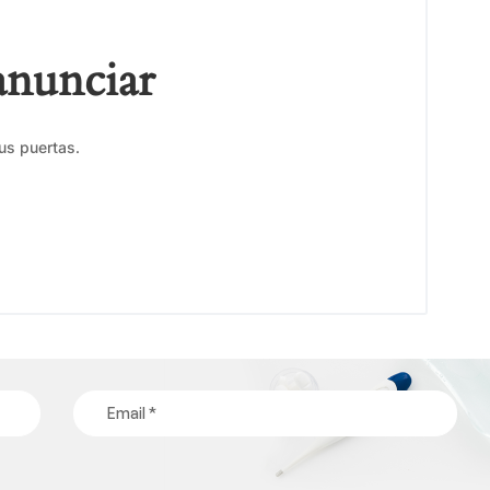
anunciar
us puertas.