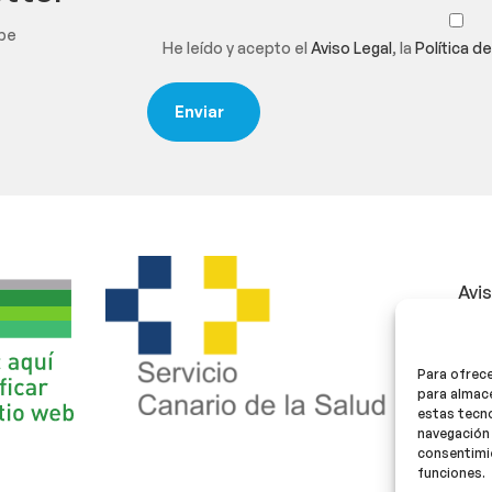
ibe
He leído y acepto el
Aviso Legal
, la
Política d
Avi
Polí
Para ofrece
Polí
para almace
estas tecn
navegación 
consentimie
funciones.