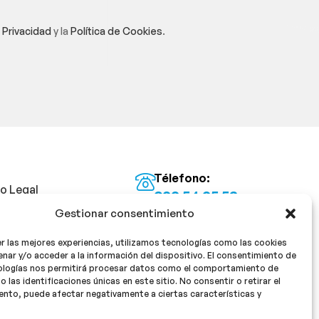
e Privacidad
y la
Política de Cookies
.
Télefono:
so Legal
922 54 25 53
Gestionar consentimiento
Email:
tica de Privacidad
info@milan16farmacia.com
r las mejores experiencias, utilizamos tecnologías como las cookies
tica de cookies
¡Síguenos!
nar y/o acceder a la información del dispositivo. El consentimiento de
ologías nos permitirá procesar datos como el comportamiento de
o las identificaciones únicas en este sitio. No consentir o retirar el
nto, puede afectar negativamente a ciertas características y