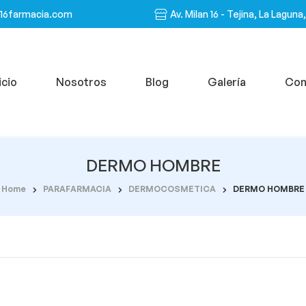
n16farmacia.com
Av. Milan 16 - Tejina, La Laguna
icio
Nosotros
Blog
Galería
Con
DERMO HOMBRE
Home
PARAFARMACIA
DERMOCOSMETICA
DERMO HOMBRE