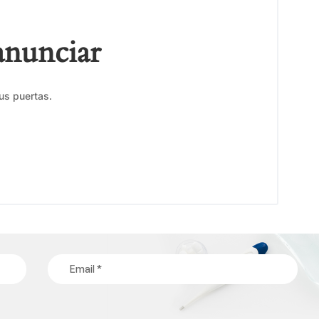
anunciar
us puertas.