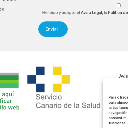
ibe
He leído y acepto el
Aviso Legal
, la
Política d
Avi
Polí
Para ofrece
Polí
para almace
estas tecn
navegación 
consentimie
funciones.