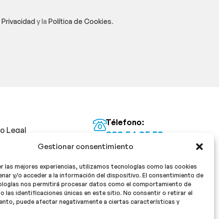
e Privacidad
y la
Política de Cookies
.
Télefono:
so Legal
922 54 25 53
Gestionar consentimiento
Email:
tica de Privacidad
info@milan16farmacia.com
r las mejores experiencias, utilizamos tecnologías como las cookies
tica de cookies
¡Síguenos!
nar y/o acceder a la información del dispositivo. El consentimiento de
ologías nos permitirá procesar datos como el comportamiento de
o las identificaciones únicas en este sitio. No consentir o retirar el
nto, puede afectar negativamente a ciertas características y