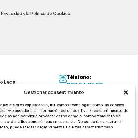
e Privacidad
y la
Política de Cookies
.
Télefono:
so Legal
922 54 25 53
Gestionar consentimiento
Email:
tica de Privacidad
info@milan16farmacia.com
r las mejores experiencias, utilizamos tecnologías como las cookies
tica de cookies
¡Síguenos!
nar y/o acceder a la información del dispositivo. El consentimiento de
ologías nos permitirá procesar datos como el comportamiento de
o las identificaciones únicas en este sitio. No consentir o retirar el
nto, puede afectar negativamente a ciertas características y