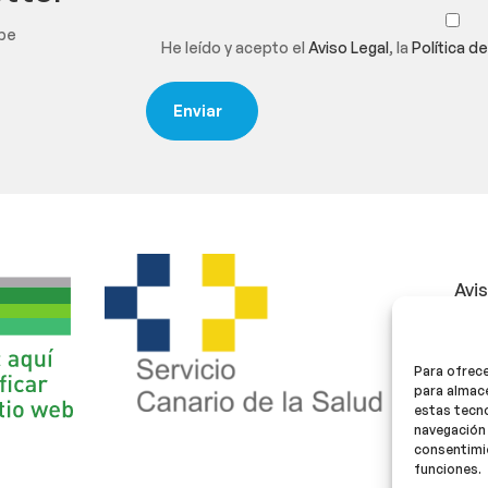
ibe
He leído y acepto el
Aviso Legal
, la
Política d
Avi
Polí
Para ofrece
Polí
para almace
estas tecn
navegación 
consentimie
funciones.