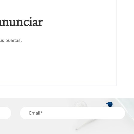
anunciar
us puertas.