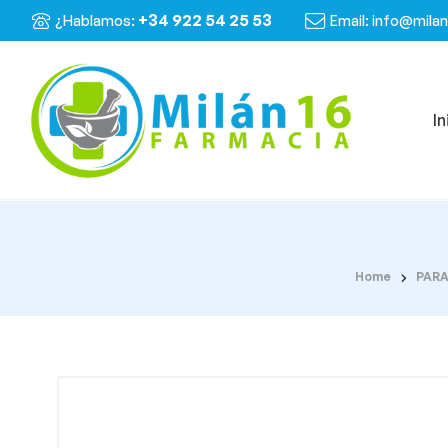
+34 922 54 25 53
¿Hablamos:
Email: info@mila
In
Home
PAR