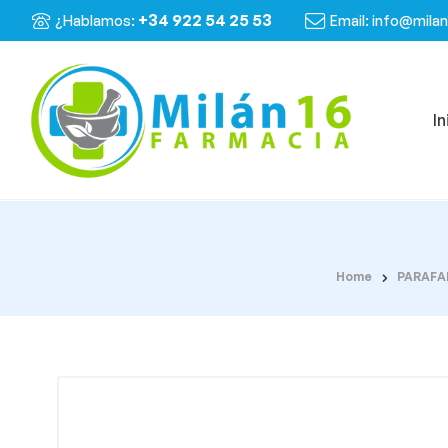
+34 922 54 25 53
¿Hablamos:
Email: info@mila
In
Home
PARAFA