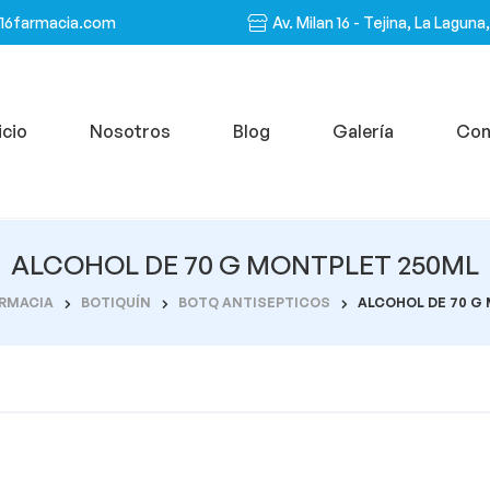
n16farmacia.com
Av. Milan 16 - Tejina, La Laguna
icio
Nosotros
Blog
Galería
Con
ALCOHOL DE 70 G MONTPLET 250ML
RMACIA
BOTIQUÍN
BOTQ ANTISEPTICOS
ALCOHOL DE 70 G