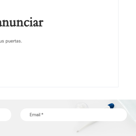
anunciar
us puertas.