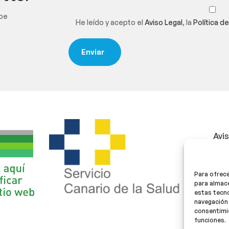
ibe
He leído y acepto el
Aviso Legal
, la
Política d
Avi
Polí
Para ofrece
Polí
para almace
estas tecn
navegación 
consentimie
funciones.