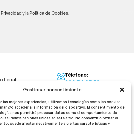
e Privacidad
y la
Política de Cookies
.
Télefono:
so Legal
922 54 25 53
Gestionar consentimiento
Email:
tica de Privacidad
info@milan16farmacia.com
r las mejores experiencias, utilizamos tecnologías como las cookies
tica de cookies
¡Síguenos!
nar y/o acceder a la información del dispositivo. El consentimiento de
ologías nos permitirá procesar datos como el comportamiento de
o las identificaciones únicas en este sitio. No consentir o retirar el
nto, puede afectar negativamente a ciertas características y