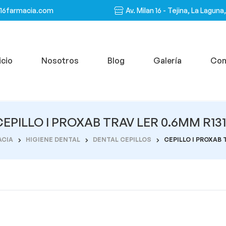
n16farmacia.com
Av. Milan 16 - Tejina, La Laguna
icio
Nosotros
Blog
Galería
Con
CEPILLO I PROXAB TRAV LER 0.6MM R131
ACIA
HIGIENE DENTAL
DENTAL CEPILLOS
CEPILLO I PROXAB 