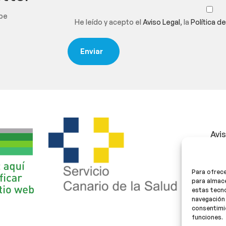
ibe
He leído y acepto el
Aviso Legal
, la
Política d
Avi
Polí
Para ofrece
Polí
para almace
estas tecn
navegación 
consentimie
funciones.