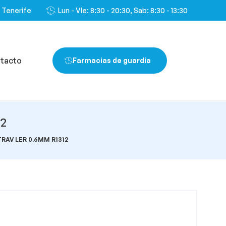
, Tenerife
Lun - VIe: 8:30 - 20:30, Sab: 8:30 - 13:30
tacto
Farmacias de guardia
2
TRAV LER 0.6MM R1312