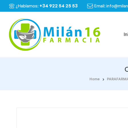
+34 922 54 25 53
¿Hablamos:
Email: info@mila
In
Home
PARAFARM