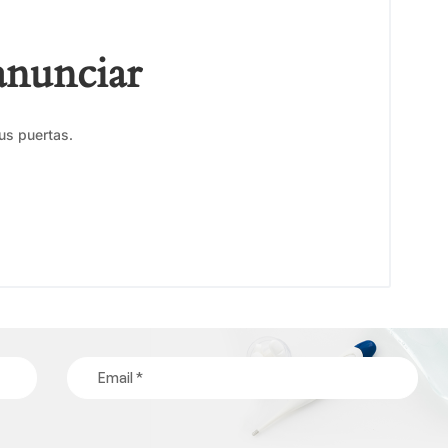
anunciar
us puertas.