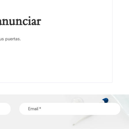
anunciar
us puertas.