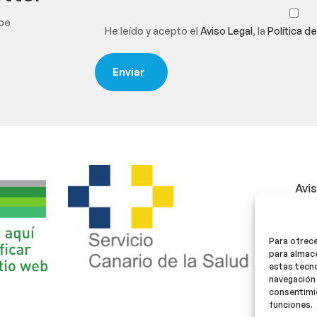
ibe
He leído y acepto el
Aviso Legal
, la
Política d
Avi
Polí
Para ofrece
Polí
para almace
estas tecn
navegación 
consentimie
funciones.