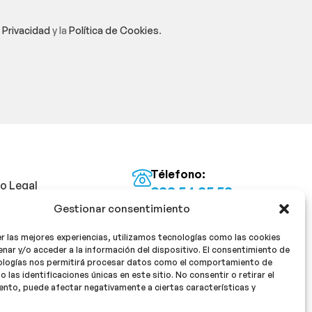
e Privacidad
y la
Política de Cookies
.
Télefono:
so Legal
922 54 25 53
Gestionar consentimiento
Email:
tica de Privacidad
info@milan16farmacia.com
r las mejores experiencias, utilizamos tecnologías como las cookies
tica de cookies
¡Síguenos!
nar y/o acceder a la información del dispositivo. El consentimiento de
ologías nos permitirá procesar datos como el comportamiento de
o las identificaciones únicas en este sitio. No consentir o retirar el
nto, puede afectar negativamente a ciertas características y