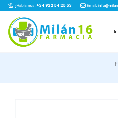
+34 922 54 25 53
¿Hablamos:
Email: info@mila
In
F