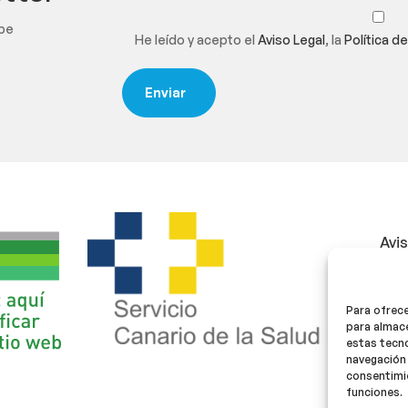
ibe
He leído y acepto el
Aviso Legal
, la
Política d
Avi
Polí
Para ofrece
Polí
para almace
estas tecn
navegación 
consentimie
funciones.