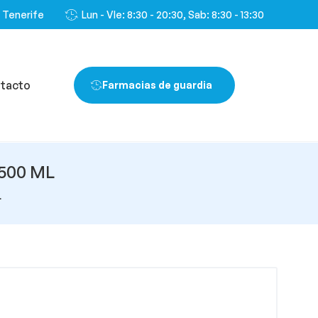
, Tenerife
Lun - VIe: 8:30 - 20:30, Sab: 8:30 - 13:30
tacto
Farmacias de guardia
500 ML
L