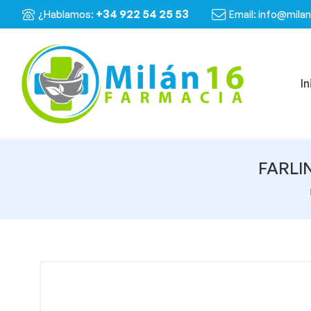
+34 922 54 25 53
¿Hablamos:
Email: info@mila
In
FARLI