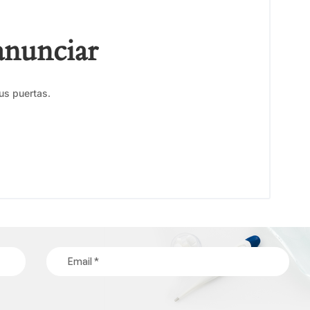
anunciar
us puertas.