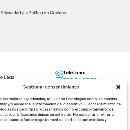
e Privacidad
y la
Política de Cookies
.
Télefono:
so Legal
922 54 25 53
Gestionar consentimiento
Email:
tica de Privacidad
info@milan16farmacia.com
r las mejores experiencias, utilizamos tecnologías como las cookies
tica de cookies
¡Síguenos!
nar y/o acceder a la información del dispositivo. El consentimiento de
ologías nos permitirá procesar datos como el comportamiento de
o las identificaciones únicas en este sitio. No consentir o retirar el
nto, puede afectar negativamente a ciertas características y