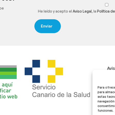
ibe
He leído y acepto el
Aviso Legal
, la
Política d
Avi
Polí
Para ofrece
Polí
para almace
estas tecn
navegación 
consentimie
funciones.