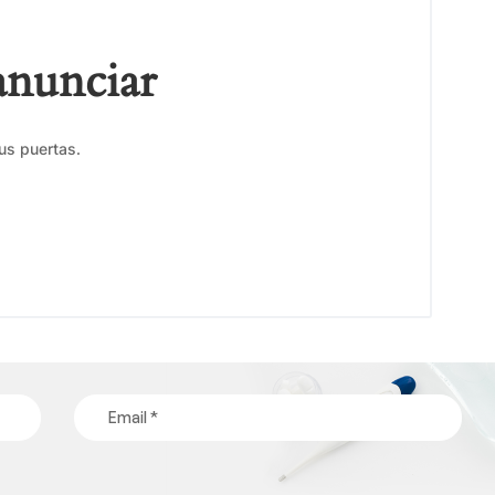
anunciar
us puertas.