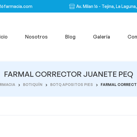
n16farmacia.com
Av. Milan 16 - Tejina, La Laguna
icio
Nosotros
Blog
Galería
Con
FARMAL CORRECTOR JUANETE PEQ
RMACIA
BOTIQUÍN
BOTQ APOSITOS PIES
FARMAL CORRECT