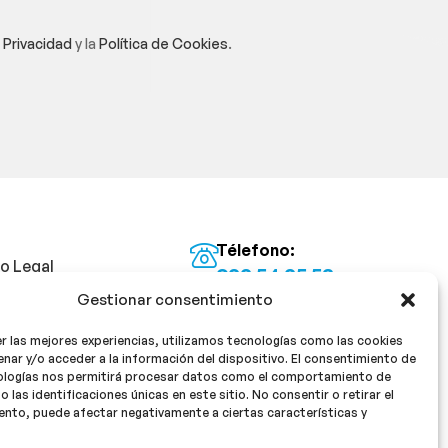
e Privacidad
y la
Política de Cookies
.
Télefono:
so Legal
922 54 25 53
Gestionar consentimiento
Email:
tica de Privacidad
info@milan16farmacia.com
r las mejores experiencias, utilizamos tecnologías como las cookies
tica de cookies
¡Síguenos!
nar y/o acceder a la información del dispositivo. El consentimiento de
ologías nos permitirá procesar datos como el comportamiento de
o las identificaciones únicas en este sitio. No consentir o retirar el
nto, puede afectar negativamente a ciertas características y