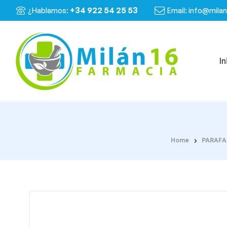
+34 922 54 25 53
¿Hablamos:
Email: info@mila
In
Home
PARAFA