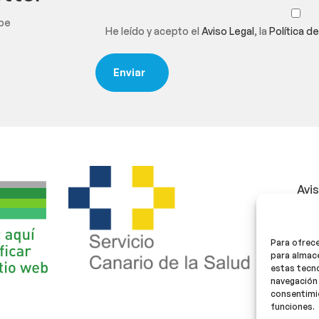
ibe
He leído y acepto el
Aviso Legal
, la
Política d
Avi
Polí
Para ofrece
Polí
para almace
estas tecn
navegación 
consentimie
funciones.