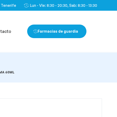
, Tenerife
Lun - VIe: 8:30 - 20:30, Sab: 8:30 - 13:30
tacto
Farmacias de guardia
MA 60ML