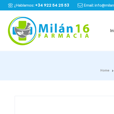
+34 922 54 25 53
¿Hablamos:
Email: info@mila
In
Home