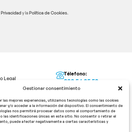
e Privacidad
y la
Política de Cookies
.
Télefono:
so Legal
922 54 25 53
Gestionar consentimiento
Email:
tica de Privacidad
info@milan16farmacia.com
r las mejores experiencias, utilizamos tecnologías como las cookies
tica de cookies
¡Síguenos!
nar y/o acceder a la información del dispositivo. El consentimiento de
ologías nos permitirá procesar datos como el comportamiento de
o las identificaciones únicas en este sitio. No consentir o retirar el
nto, puede afectar negativamente a ciertas características y