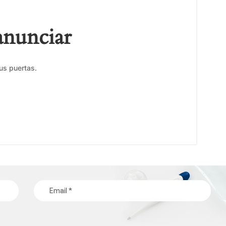
anunciar
us puertas.