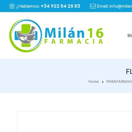
+34 922 54 25 53
¿Hablamos:
Email: info@mila
In
F
Home
PARAFARMAC