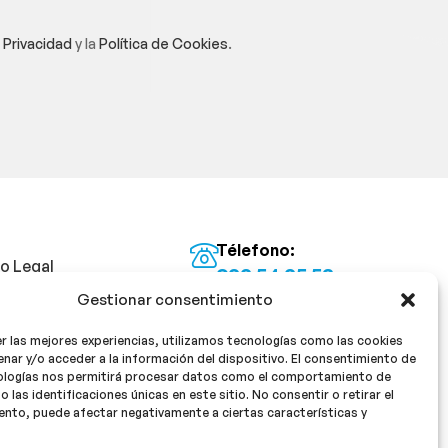
e Privacidad
y la
Política de Cookies
.
Télefono:
so Legal
922 54 25 53
Gestionar consentimiento
Email:
tica de Privacidad
info@milan16farmacia.com
r las mejores experiencias, utilizamos tecnologías como las cookies
tica de cookies
¡Síguenos!
nar y/o acceder a la información del dispositivo. El consentimiento de
ologías nos permitirá procesar datos como el comportamiento de
o las identificaciones únicas en este sitio. No consentir o retirar el
nto, puede afectar negativamente a ciertas características y