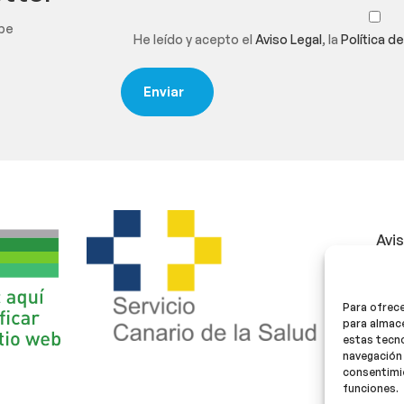
ibe
He leído y acepto el
Aviso Legal
, la
Política d
Avi
Polí
Para ofrece
Polí
para almace
estas tecn
navegación 
consentimie
funciones.