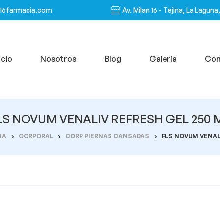
n16farmacia.com
Av. Milan 16 - Tejina, La Laguna
icio
Nosotros
Blog
Galería
Con
LS NOVUM VENALIV REFRESH GEL 250 
IA
CORPORAL
CORP PIERNAS CANSADAS
FLS NOVUM VENALI