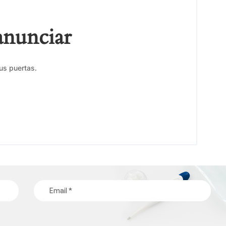
anunciar
us puertas.