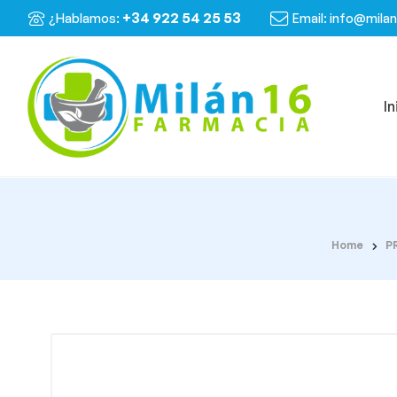
+34 922 54 25 53
¿Hablamos:
Email: info@mila
In
Home
P