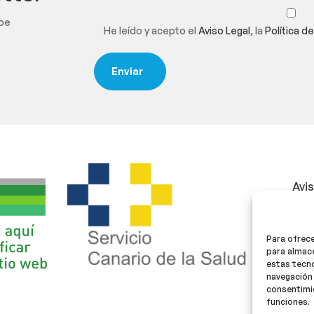
ibe
He leído y acepto el
Aviso Legal
, la
Política d
Avi
Polí
Para ofrece
Polí
para almace
estas tecn
navegación 
consentimie
funciones.