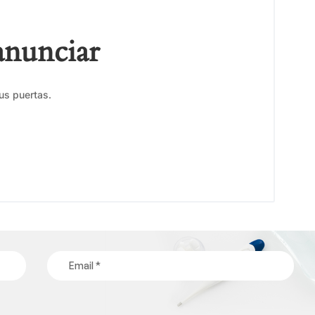
anunciar
us puertas.