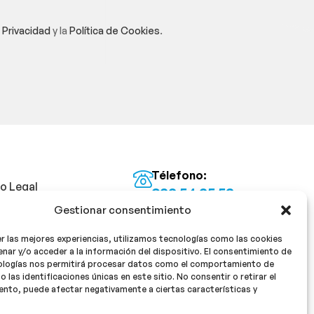
e Privacidad
y la
Política de Cookies
.
Télefono:
so Legal
922 54 25 53
Gestionar consentimiento
Email:
tica de Privacidad
info@milan16farmacia.com
r las mejores experiencias, utilizamos tecnologías como las cookies
tica de cookies
¡Síguenos!
nar y/o acceder a la información del dispositivo. El consentimiento de
ologías nos permitirá procesar datos como el comportamiento de
o las identificaciones únicas en este sitio. No consentir o retirar el
nto, puede afectar negativamente a ciertas características y