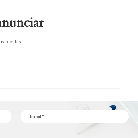
anunciar
us puertas.