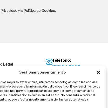
e Privacidad
y la
Política de Cookies
.
Télefono:
so Legal
922 54 25 53
Gestionar consentimiento
Email:
tica de Privacidad
info@milan16farmacia.com
r las mejores experiencias, utilizamos tecnologías como las cookies
tica de cookies
¡Síguenos!
nar y/o acceder a la información del dispositivo. El consentimiento de
ologías nos permitirá procesar datos como el comportamiento de
o las identificaciones únicas en este sitio. No consentir o retirar el
nto, puede afectar negativamente a ciertas características y