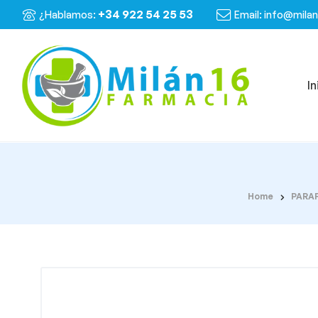
+34 922 54 25 53
¿Hablamos:
Email: info@mila
In
Home
PARA