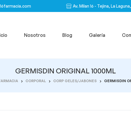
n16farmacia.com
Av. Milan 16 - Tejina, La Laguna
icio
Nosotros
Blog
Galería
Con
GERMISDIN ORIGINAL 1000ML
FARMACIA
CORPORAL
CORP GELES/JABONES
GERMISDIN OR