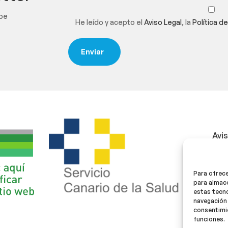
ibe
He leído y acepto el
Aviso Legal
, la
Política d
Avi
Polí
Para ofrece
Polí
para almace
estas tecn
navegación 
consentimie
funciones.