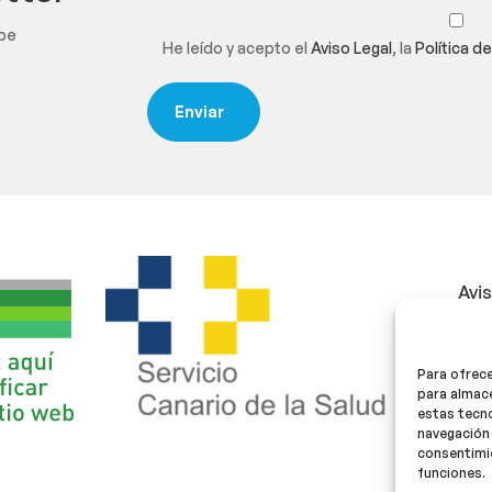
ibe
He leído y acepto el
Aviso Legal
, la
Política d
Avi
Polí
Para ofrece
Polí
para almace
estas tecn
navegación 
consentimie
funciones.