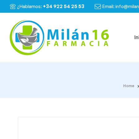
+34 922 54 25 53
¿Hablamos:
Email: info@mila
In
Home