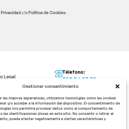
e Privacidad
y la
Política de Cookies
.
Télefono:
so Legal
922 54 25 53
Gestionar consentimiento
Email:
tica de Privacidad
info@milan16farmacia.com
r las mejores experiencias, utilizamos tecnologías como las cookies
tica de cookies
¡Síguenos!
nar y/o acceder a la información del dispositivo. El consentimiento de
ologías nos permitirá procesar datos como el comportamiento de
o las identificaciones únicas en este sitio. No consentir o retirar el
nto, puede afectar negativamente a ciertas características y