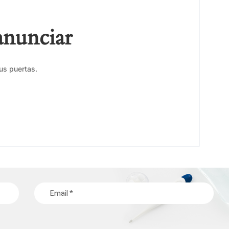
anunciar
us puertas.