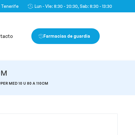
, Tenerife
Lun - VIe: 8:30 - 20:30, Sab: 8:30 - 13:30
tacto
Farmacias de guardia
CM
PER MED 10 U 80 A 110CM