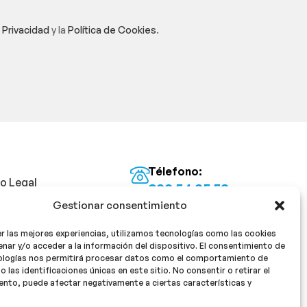
e Privacidad
y la
Política de Cookies
.
Télefono:
so Legal
922 54 25 53
Gestionar consentimiento
Email:
tica de Privacidad
info@milan16farmacia.com
r las mejores experiencias, utilizamos tecnologías como las cookies
tica de cookies
¡Síguenos!
nar y/o acceder a la información del dispositivo. El consentimiento de
ologías nos permitirá procesar datos como el comportamiento de
o las identificaciones únicas en este sitio. No consentir o retirar el
nto, puede afectar negativamente a ciertas características y