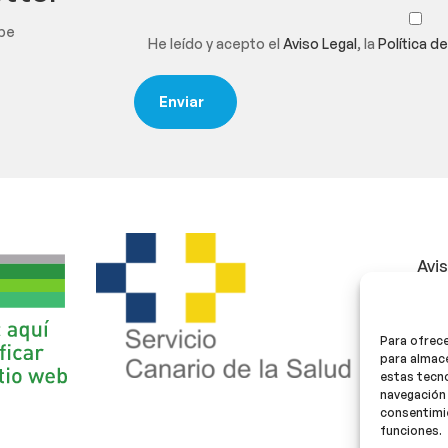
ibe
He leído y acepto el
Aviso Legal
, la
Política d
Avi
Polí
Para ofrece
Polí
para almace
estas tecn
navegación 
consentimie
funciones.