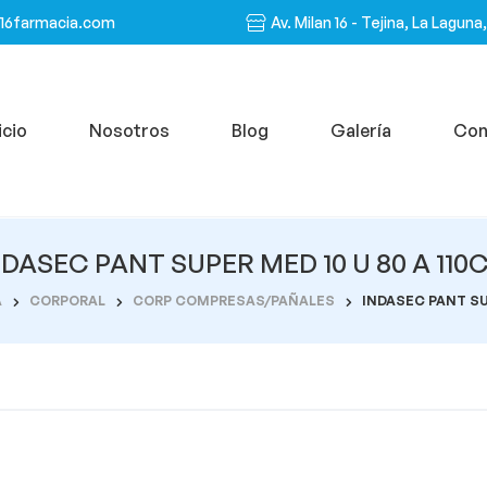
n16farmacia.com
Av. Milan 16 - Tejina, La Laguna
icio
Nosotros
Blog
Galería
Con
NDASEC PANT SUPER MED 10 U 80 A 110
A
CORPORAL
CORP COMPRESAS/PAÑALES
INDASEC PANT SU