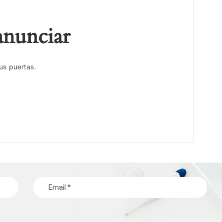
anunciar
us puertas.