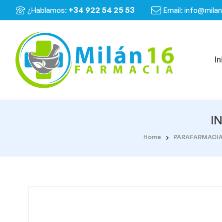
+34 922 54 25 53
¿Hablamos:
Email: info@mila
In
I
Home
PARAFARMACI