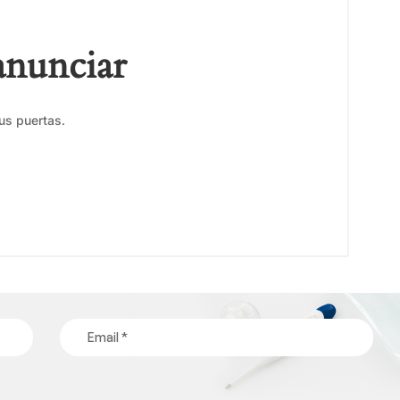
anunciar
us puertas.