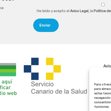
ibe
He leído y acepto el
Aviso Legal
, la
Política d
Avi
Polí
Para ofrece
Polí
para almace
estas tecn
navegación 
consentimie
funciones.