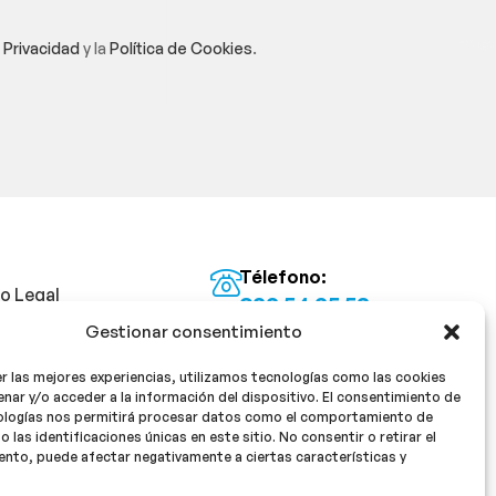
e Privacidad
y la
Política de Cookies
.
Télefono:
so Legal
922 54 25 53
Gestionar consentimiento
Email:
tica de Privacidad
info@milan16farmacia.com
r las mejores experiencias, utilizamos tecnologías como las cookies
tica de cookies
¡Síguenos!
nar y/o acceder a la información del dispositivo. El consentimiento de
ologías nos permitirá procesar datos como el comportamiento de
o las identificaciones únicas en este sitio. No consentir o retirar el
nto, puede afectar negativamente a ciertas características y