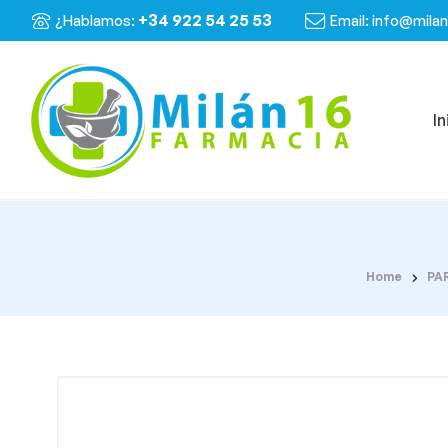
+34 922 54 25 53
¿Hablamos:
Email: info@mila
In
Home
PA