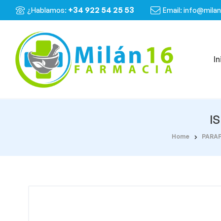
+34 922 54 25 53
¿Hablamos:
Email: info@mila
In
I
Home
PARA