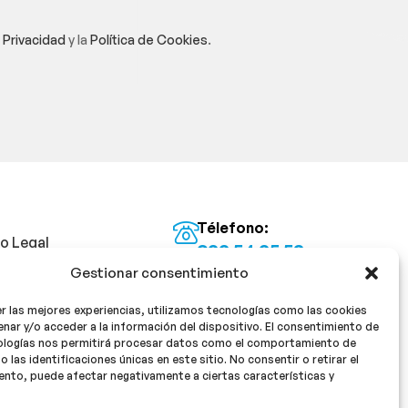
e Privacidad
y la
Política de Cookies
.
Télefono:
so Legal
922 54 25 53
Gestionar consentimiento
Email:
tica de Privacidad
info@milan16farmacia.com
r las mejores experiencias, utilizamos tecnologías como las cookies
tica de cookies
¡Síguenos!
nar y/o acceder a la información del dispositivo. El consentimiento de
ologías nos permitirá procesar datos como el comportamiento de
o las identificaciones únicas en este sitio. No consentir o retirar el
nto, puede afectar negativamente a ciertas características y