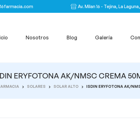
n16farmacia.com
Av. Milan 16 - Tejina, La Laguna
icio
Nosotros
Blog
Galería
Con
SDIN ERYFOTONA AK/NMSC CREMA 50
FARMACIA
SOLARES
SOLAR ALTO
ISDIN ERYFOTONA AK/NM