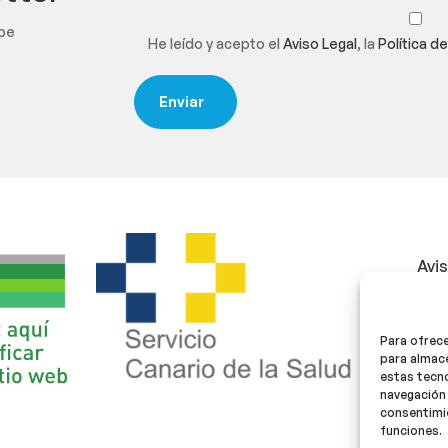
ibe
He leído y acepto el
Aviso Legal
, la
Política d
Avi
Polí
Para ofrece
Polí
para almace
estas tecn
navegación 
consentimie
funciones.