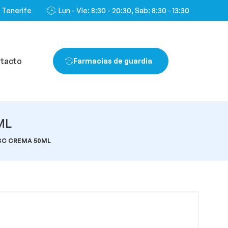
, Tenerife
Lun - VIe: 8:30 - 20:30, Sab: 8:30 - 13:30
tacto
Farmacias de guardia
ML
SC CREMA 50ML