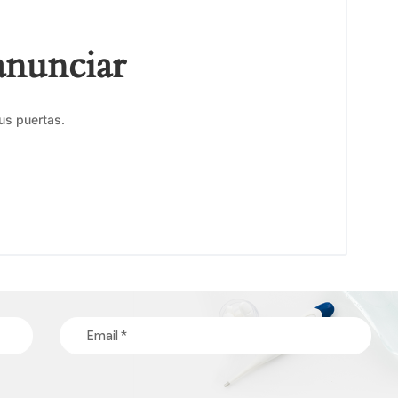
anunciar
us puertas.