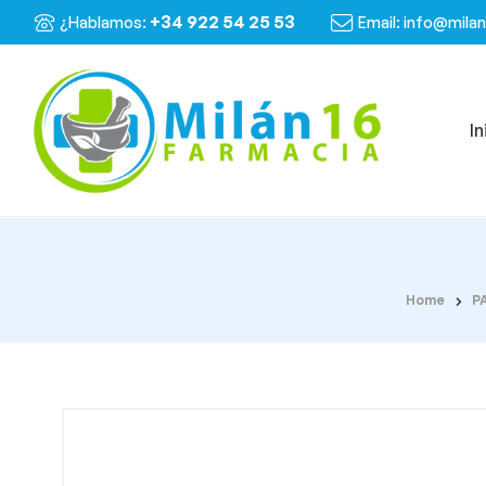
+34 922 54 25 53
¿Hablamos:
Email: info@mila
In
Home
P