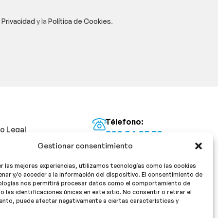
e Privacidad
y la
Política de Cookies
.
Télefono:
so Legal
922 54 25 53
Gestionar consentimiento
Email:
tica de Privacidad
info@milan16farmacia.com
r las mejores experiencias, utilizamos tecnologías como las cookies
tica de cookies
¡Síguenos!
nar y/o acceder a la información del dispositivo. El consentimiento de
ologías nos permitirá procesar datos como el comportamiento de
o las identificaciones únicas en este sitio. No consentir o retirar el
nto, puede afectar negativamente a ciertas características y