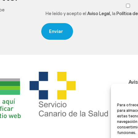
ibe
He leído y acepto el
Aviso Legal
, la
Política d
Avi
Polí
Para ofrece
Polí
para almace
estas tecn
navegación 
consentimie
funciones.