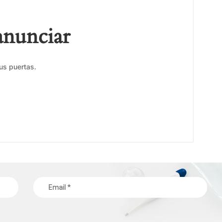
anunciar
us puertas.