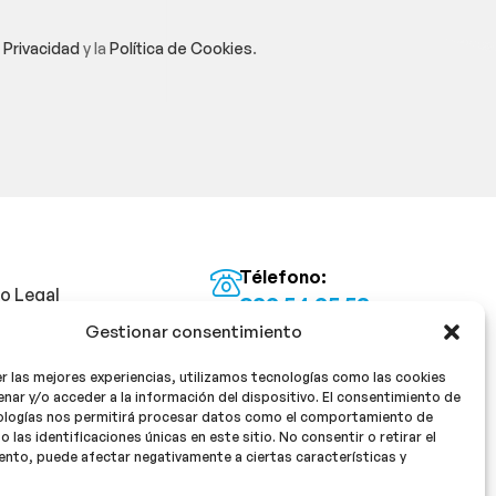
e Privacidad
y la
Política de Cookies
.
Télefono:
so Legal
922 54 25 53
Gestionar consentimiento
Email:
tica de Privacidad
info@milan16farmacia.com
r las mejores experiencias, utilizamos tecnologías como las cookies
tica de cookies
¡Síguenos!
nar y/o acceder a la información del dispositivo. El consentimiento de
ologías nos permitirá procesar datos como el comportamiento de
o las identificaciones únicas en este sitio. No consentir o retirar el
nto, puede afectar negativamente a ciertas características y