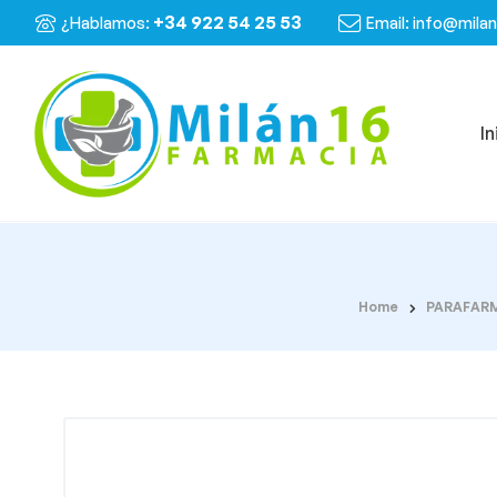
+34 922 54 25 53
¿Hablamos:
Email: info@mila
In
Home
PARAFAR