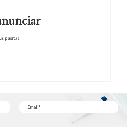
anunciar
us puertas.