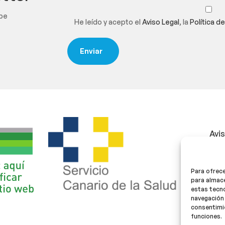
ibe
He leído y acepto el
Aviso Legal
, la
Política d
Avi
Polí
Para ofrece
Polí
para almace
estas tecn
navegación 
consentimie
funciones.