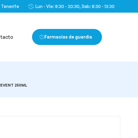
, Tenerife
Lun - VIe: 8:30 - 20:30, Sab: 8:30 - 13:30
tacto
Farmacias de guardia
REVENT 250ML