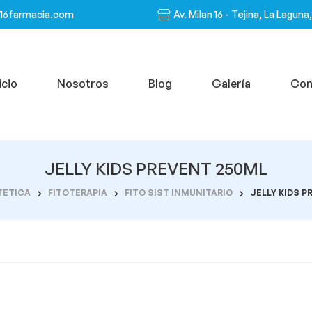
n16farmacia.com
Av. Milan 16 - Tejina, La Laguna
icio
Nosotros
Blog
Galería
Con
JELLY KIDS PREVENT 250ML
TETICA
FITOTERAPIA
FITO SIST INMUNITARIO
JELLY KIDS P