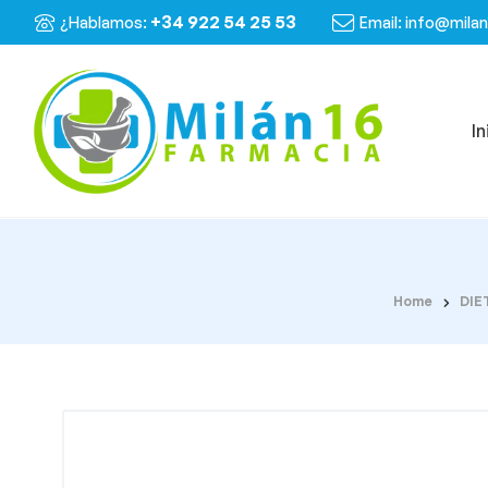
+34 922 54 25 53
¿Hablamos:
Email: info@mila
In
Home
DIE