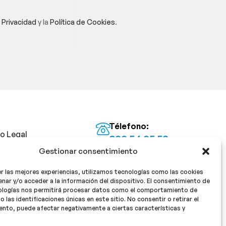
e Privacidad
y la
Política de Cookies
.
Télefono:
so Legal
922 54 25 53
Gestionar consentimiento
Email:
tica de Privacidad
info@milan16farmacia.com
r las mejores experiencias, utilizamos tecnologías como las cookies
tica de cookies
¡Síguenos!
nar y/o acceder a la información del dispositivo. El consentimiento de
ologías nos permitirá procesar datos como el comportamiento de
o las identificaciones únicas en este sitio. No consentir o retirar el
nto, puede afectar negativamente a ciertas características y