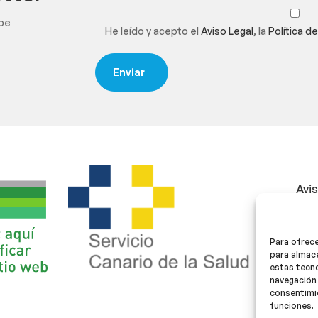
ibe
He leído y acepto el
Aviso Legal
, la
Política d
Avi
Polí
Para ofrece
Polí
para almace
estas tecn
navegación 
consentimie
funciones.