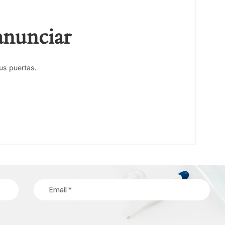
anunciar
us puertas.