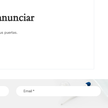
anunciar
us puertas.