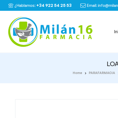
+34 922 54 25 53
¿Hablamos:
Email: info@mila
In
LOA
Home
PARAFARMACIA