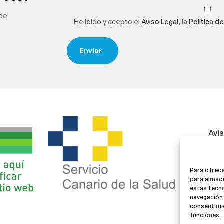
ibe
He leído y acepto el
Aviso Legal
, la
Política d
Avi
Polí
Para ofrece
Polí
para almace
estas tecn
navegación 
consentimie
funciones.