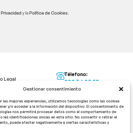
e Privacidad
y la
Política de Cookies
.
Télefono:
so Legal
922 54 25 53
Gestionar consentimiento
Email:
tica de Privacidad
info@milan16farmacia.com
r las mejores experiencias, utilizamos tecnologías como las cookies
tica de cookies
¡Síguenos!
nar y/o acceder a la información del dispositivo. El consentimiento de
ologías nos permitirá procesar datos como el comportamiento de
o las identificaciones únicas en este sitio. No consentir o retirar el
nto, puede afectar negativamente a ciertas características y