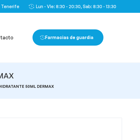
, Tenerife
Lun - VIe: 8:30 - 20:30, Sab: 8:30 - 13:30
tacto
Farmacias de guardia
RMAX
 HIDRATANTE 50ML DERMAX