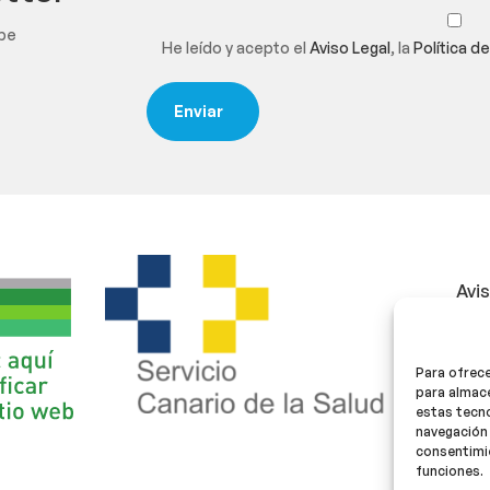
ibe
He leído y acepto el
Aviso Legal
, la
Política d
Avi
Polí
Para ofrece
Polí
para almace
estas tecn
navegación 
consentimie
funciones.