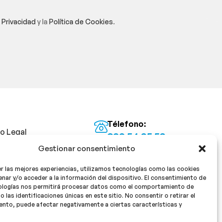
e Privacidad
y la
Política de Cookies
.
Télefono:
so Legal
922 54 25 53
Gestionar consentimiento
Email:
tica de Privacidad
info@milan16farmacia.com
r las mejores experiencias, utilizamos tecnologías como las cookies
tica de cookies
¡Síguenos!
nar y/o acceder a la información del dispositivo. El consentimiento de
ologías nos permitirá procesar datos como el comportamiento de
o las identificaciones únicas en este sitio. No consentir o retirar el
nto, puede afectar negativamente a ciertas características y