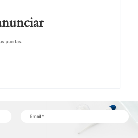
anunciar
us puertas.