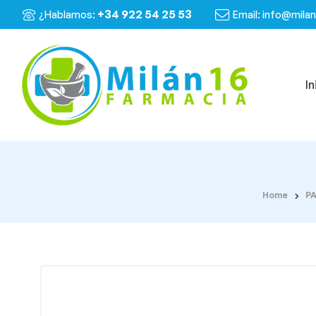
+34 922 54 25 53
¿Hablamos:
Email: info@mila
In
Home
P