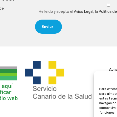
ibe
He leído y acepto el
Aviso Legal
, la
Política d
Avi
Polí
Para ofrece
Polí
para almace
estas tecn
navegación 
consentimie
funciones.