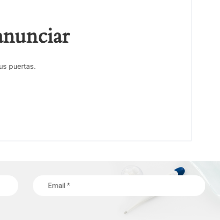
anunciar
us puertas.