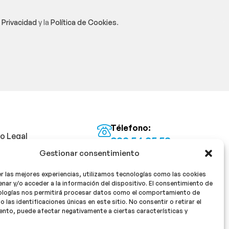
e Privacidad
y la
Política de Cookies
.
Télefono:
so Legal
922 54 25 53
Gestionar consentimiento
Email:
tica de Privacidad
info@milan16farmacia.com
r las mejores experiencias, utilizamos tecnologías como las cookies
tica de cookies
¡Síguenos!
nar y/o acceder a la información del dispositivo. El consentimiento de
ologías nos permitirá procesar datos como el comportamiento de
o las identificaciones únicas en este sitio. No consentir o retirar el
nto, puede afectar negativamente a ciertas características y