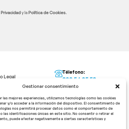
e Privacidad
y la
Política de Cookies
.
Télefono:
so Legal
922 54 25 53
Gestionar consentimiento
Email:
tica de Privacidad
info@milan16farmacia.com
r las mejores experiencias, utilizamos tecnologías como las cookies
tica de cookies
¡Síguenos!
nar y/o acceder a la información del dispositivo. El consentimiento de
ologías nos permitirá procesar datos como el comportamiento de
o las identificaciones únicas en este sitio. No consentir o retirar el
nto, puede afectar negativamente a ciertas características y