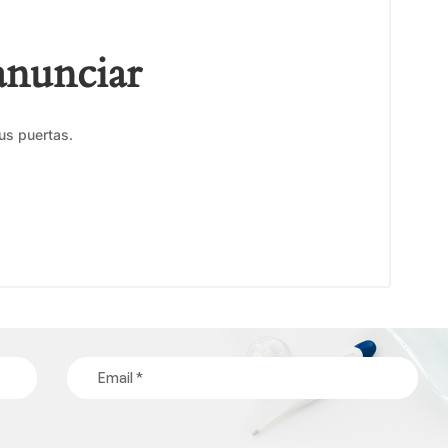
anunciar
us puertas.