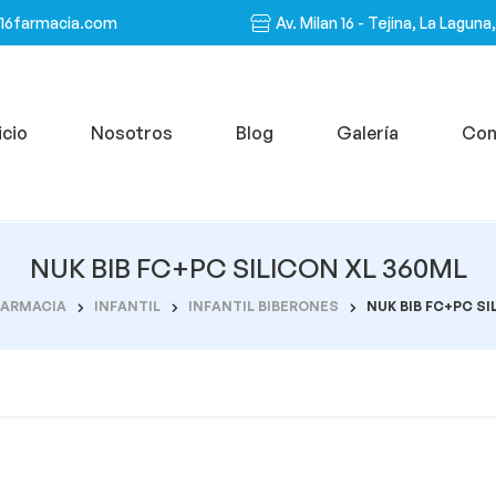
n16farmacia.com
Av. Milan 16 - Tejina, La Laguna
icio
Nosotros
Blog
Galería
Con
NUK BIB FC+PC SILICON XL 360ML
FARMACIA
INFANTIL
INFANTIL BIBERONES
NUK BIB FC+PC SI