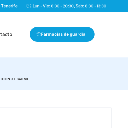
, Tenerife
Lun - VIe: 8:30 - 20:30, Sab: 8:30 - 13:30
tacto
Farmacias de guardia
LICON XL 360ML