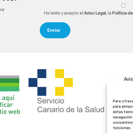
ibe
He leído y acepto el
Aviso Legal
, la
Política d
Avi
Polí
Para ofrece
Polí
para almace
estas tecn
navegación 
consentimie
funciones.