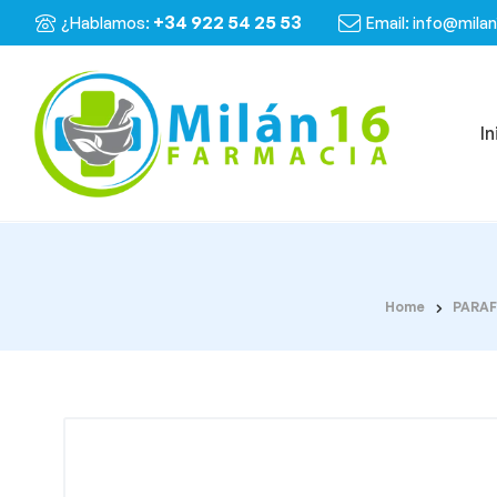
+34 922 54 25 53
¿Hablamos:
Email: info@mila
In
Home
PARA