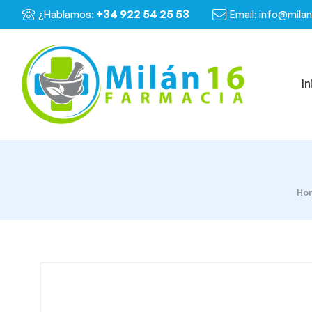
+34 922 54 25 53
¿Hablamos:
Email: info@mila
In
Ho