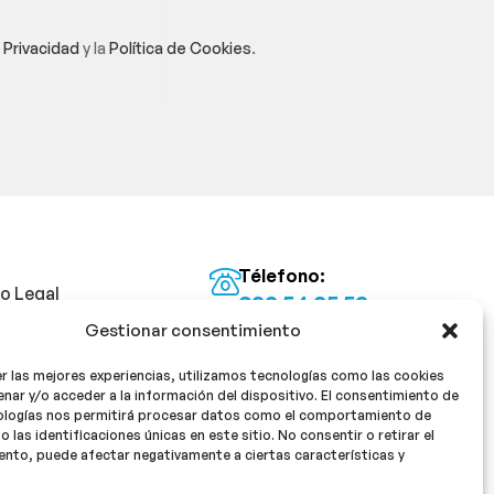
e Privacidad
y la
Política de Cookies
.
Télefono:
so Legal
922 54 25 53
Gestionar consentimiento
Email:
tica de Privacidad
info@milan16farmacia.com
r las mejores experiencias, utilizamos tecnologías como las cookies
tica de cookies
¡Síguenos!
nar y/o acceder a la información del dispositivo. El consentimiento de
ologías nos permitirá procesar datos como el comportamiento de
o las identificaciones únicas en este sitio. No consentir o retirar el
nto, puede afectar negativamente a ciertas características y