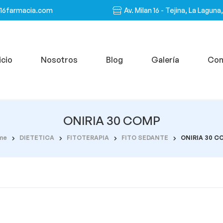
n16farmacia.com
Av. Milan 16 - Tejina, La Laguna
icio
Nosotros
Blog
Galería
Con
ONIRIA 30 COMP
me
DIETETICA
FITOTERAPIA
FITO SEDANTE
ONIRIA 30 C