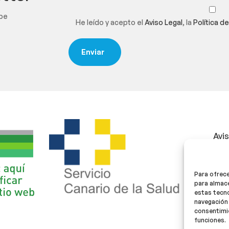
ibe
He leído y acepto el
Aviso Legal
, la
Política d
Avi
Polí
Para ofrece
Polí
para almace
estas tecn
navegación 
consentimie
funciones.