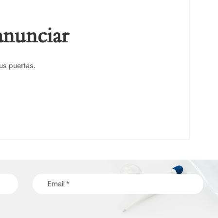
anunciar
us puertas.