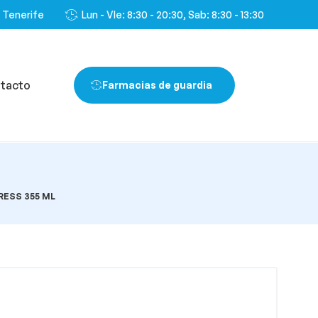
, Tenerife
Lun - VIe: 8:30 - 20:30, Sab: 8:30 - 13:30
tacto
Farmacias de guardia
RESS 355 ML