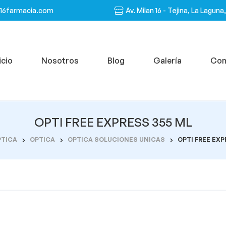
n16farmacia.com
Av. Milan 16 - Tejina, La Laguna
icio
Nosotros
Blog
Galería
Con
OPTI FREE EXPRESS 355 ML
PTICA
OPTICA
OPTICA SOLUCIONES UNICAS
OPTI FREE EXP