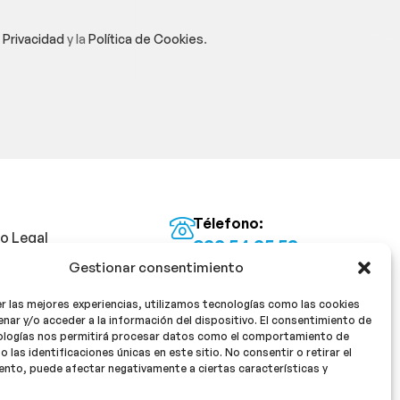
e Privacidad
y la
Política de Cookies
.
Télefono:
so Legal
922 54 25 53
Gestionar consentimiento
Email:
tica de Privacidad
info@milan16farmacia.com
r las mejores experiencias, utilizamos tecnologías como las cookies
tica de cookies
¡Síguenos!
nar y/o acceder a la información del dispositivo. El consentimiento de
ologías nos permitirá procesar datos como el comportamiento de
o las identificaciones únicas en este sitio. No consentir o retirar el
nto, puede afectar negativamente a ciertas características y