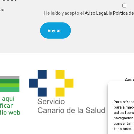
ibe
He leído y acepto el
Aviso Legal
, la
Política d
Avi
Polí
Para ofrece
Polí
para almace
estas tecn
navegación 
consentimie
funciones.