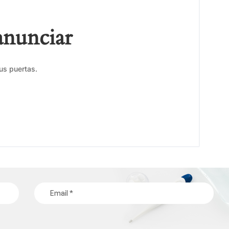
anunciar
us puertas.