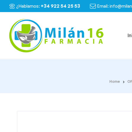
+34 922 54 25 53
¿Hablamos:
Email: info@mila
In
Home
O