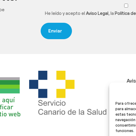
ibe
He leído y acepto el
Aviso Legal
, la
Política d
Avi
Polí
Para ofrece
Polí
para almace
estas tecn
navegación 
consentimie
funciones.