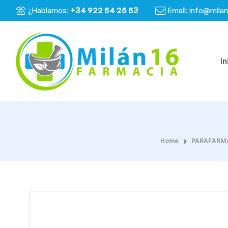
+34 922 54 25 53
¿Hablamos:
Email: info@mila
In
Home
PARAFARM