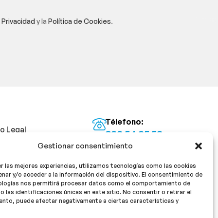
e Privacidad
y la
Política de Cookies
.
Télefono:
so Legal
922 54 25 53
Gestionar consentimiento
Email:
tica de Privacidad
info@milan16farmacia.com
r las mejores experiencias, utilizamos tecnologías como las cookies
tica de cookies
¡Síguenos!
nar y/o acceder a la información del dispositivo. El consentimiento de
ologías nos permitirá procesar datos como el comportamiento de
o las identificaciones únicas en este sitio. No consentir o retirar el
nto, puede afectar negativamente a ciertas características y