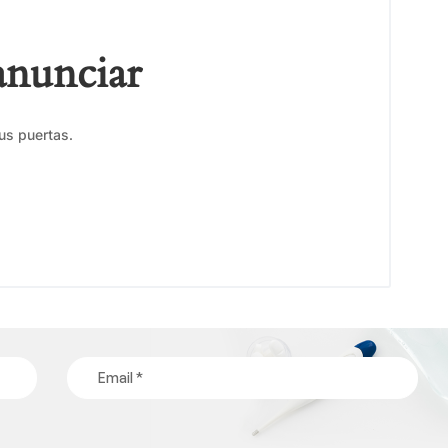
anunciar
us puertas.