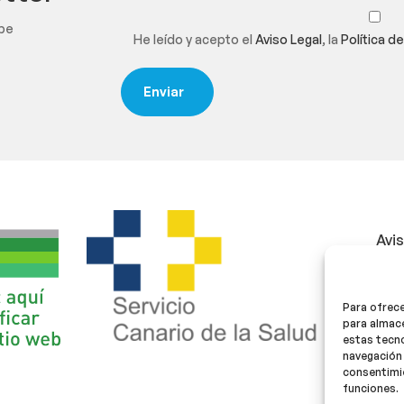
ibe
He leído y acepto el
Aviso Legal
, la
Política d
Avi
Polí
Para ofrece
Polí
para almace
estas tecn
navegación 
consentimie
funciones.