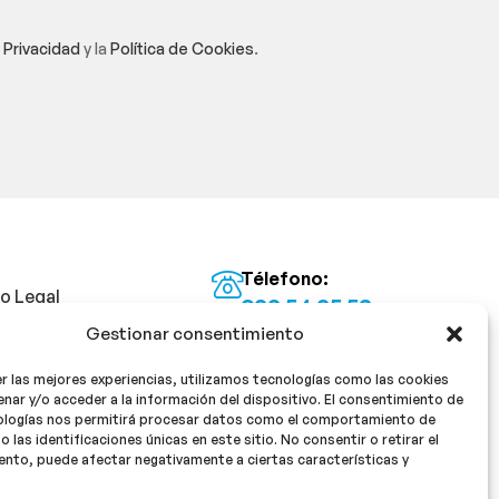
e Privacidad
y la
Política de Cookies
.
Télefono:
so Legal
922 54 25 53
Gestionar consentimiento
Email:
tica de Privacidad
info@milan16farmacia.com
r las mejores experiencias, utilizamos tecnologías como las cookies
tica de cookies
¡Síguenos!
nar y/o acceder a la información del dispositivo. El consentimiento de
ologías nos permitirá procesar datos como el comportamiento de
o las identificaciones únicas en este sitio. No consentir o retirar el
nto, puede afectar negativamente a ciertas características y