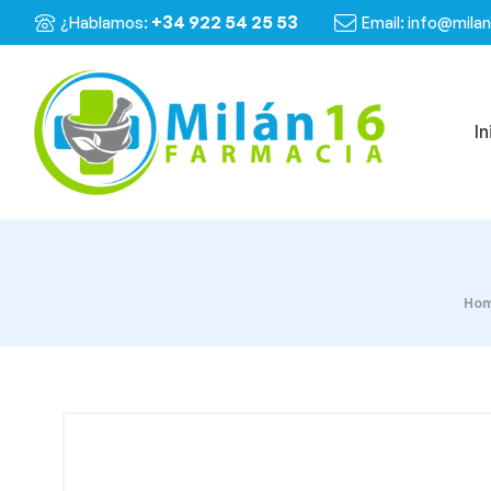
+34 922 54 25 53
¿Hablamos:
Email: info@mila
In
Ho