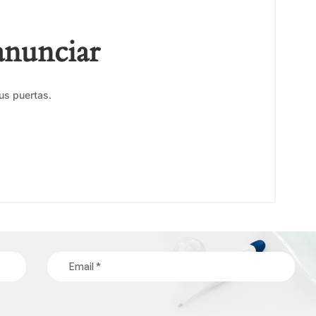
anunciar
us puertas.