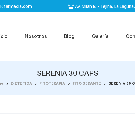
n16farmacia.com
Av. Milan 16 - Tejina, La Laguna
icio
Nosotros
Blog
Galería
Con
SERENIA 30 CAPS
me
DIETETICA
FITOTERAPIA
FITO SEDANTE
SERENIA 30 