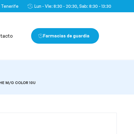
, Tenerife
Lun - VIe: 8:30 - 20:30, Sab: 8:30 - 13:30
tacto
Farmacias de guardia
HE M/G COLOR 10U