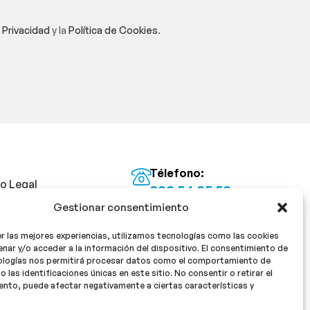
e Privacidad
y la
Política de Cookies
.
Télefono:
so Legal
922 54 25 53
Gestionar consentimiento
Email:
tica de Privacidad
info@milan16farmacia.com
r las mejores experiencias, utilizamos tecnologías como las cookies
tica de cookies
¡Síguenos!
nar y/o acceder a la información del dispositivo. El consentimiento de
ologías nos permitirá procesar datos como el comportamiento de
o las identificaciones únicas en este sitio. No consentir o retirar el
nto, puede afectar negativamente a ciertas características y