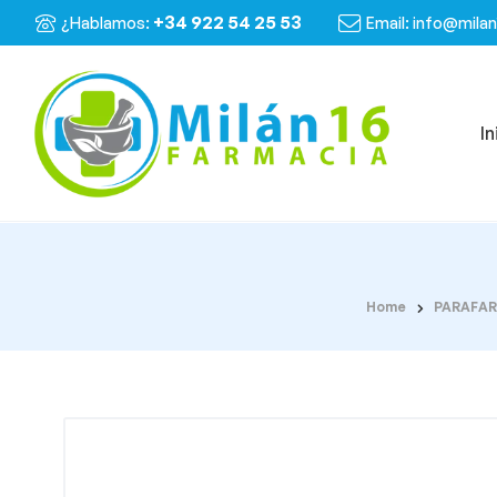
+34 922 54 25 53
¿Hablamos:
Email: info@mila
In
Home
PARAFA