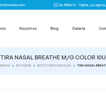
n16farmacia.com
Av. Milan 16 - Tejina, La Laguna
icio
Nosotros
Blog
Galería
Con
TIRA NASAL BREATHE M/G COLOR 10U
RMACIA
BOTIQUÍN
BOTQ TIRAS NASALES
TIRA NASAL BREAT