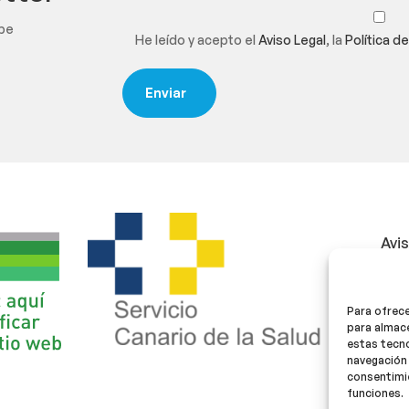
ibe
He leído y acepto el
Aviso Legal
, la
Política d
Avi
Polí
Para ofrece
Polí
para almace
estas tecn
navegación 
consentimie
funciones.