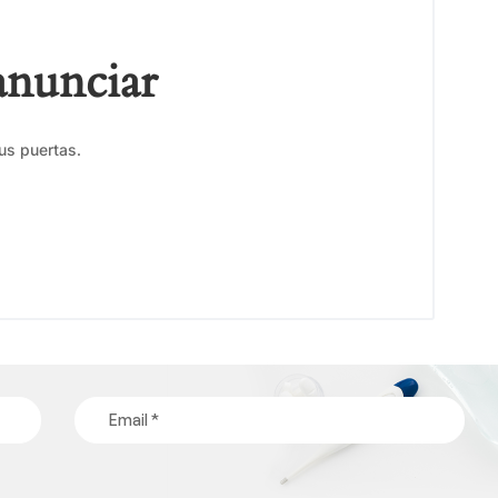
anunciar
us puertas.