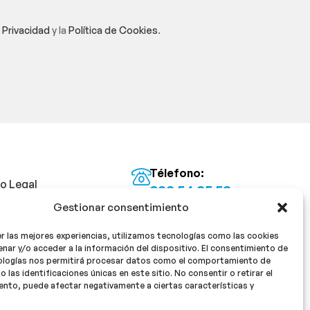
e Privacidad
y la
Política de Cookies
.
Télefono:
so Legal
922 54 25 53
Gestionar consentimiento
Email:
tica de Privacidad
info@milan16farmacia.com
r las mejores experiencias, utilizamos tecnologías como las cookies
tica de cookies
¡Síguenos!
nar y/o acceder a la información del dispositivo. El consentimiento de
ologías nos permitirá procesar datos como el comportamiento de
o las identificaciones únicas en este sitio. No consentir o retirar el
nto, puede afectar negativamente a ciertas características y