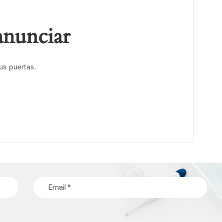
anunciar
us puertas.