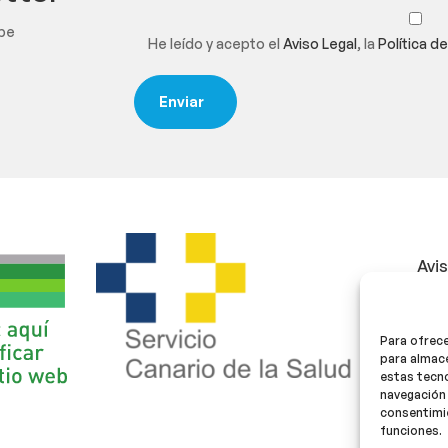
ibe
He leído y acepto el
Aviso Legal
, la
Política d
Avi
Polí
Para ofrece
Polí
para almace
estas tecn
navegación 
consentimie
funciones.