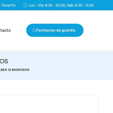
, Tenerife
Lun - VIe: 8:30 - 20:30, Sab: 8:30 - 13:30
tacto
Farmacias de guardia
DOS
LRES 10 MONODOS