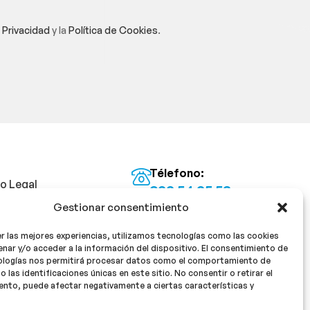
e Privacidad
y la
Política de Cookies
.
Télefono:
so Legal
922 54 25 53
Gestionar consentimiento
Email:
tica de Privacidad
info@milan16farmacia.com
r las mejores experiencias, utilizamos tecnologías como las cookies
tica de cookies
¡Síguenos!
nar y/o acceder a la información del dispositivo. El consentimiento de
ologías nos permitirá procesar datos como el comportamiento de
o las identificaciones únicas en este sitio. No consentir o retirar el
nto, puede afectar negativamente a ciertas características y