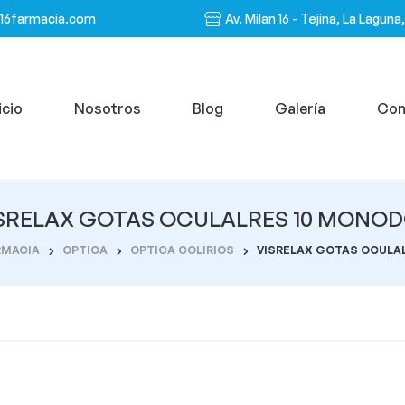
n16farmacia.com
Av. Milan 16 - Tejina, La Laguna
icio
Nosotros
Blog
Galería
Con
SRELAX GOTAS OCULALRES 10 MONO
RMACIA
OPTICA
OPTICA COLIRIOS
VISRELAX GOTAS OCULA