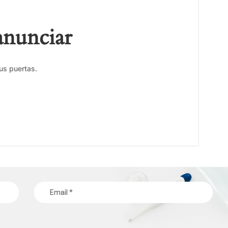
anunciar
us puertas.