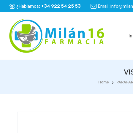
+34 922 54 25 53
¿Hablamos:
Email: info@mila
In
VI
Home
PARAFA