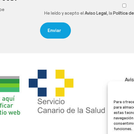
ibe
He leído y acepto el
Aviso Legal
, la
Política d
Avi
Polí
Para ofrece
Polí
para almace
estas tecn
navegación 
consentimie
funciones.