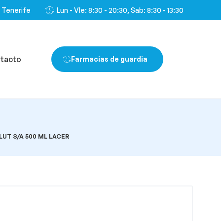
, Tenerife
Lun - VIe: 8:30 - 20:30, Sab: 8:30 - 13:30
tacto
Farmacias de guardia
UT S/A 500 ML LACER