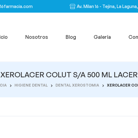
n16farmacia.com
Av. Milan 16 - Tejina, La Laguna
icio
Nosotros
Blog
Galería
Con
XEROLACER COLUT S/A 500 ML LACER
CIA
HIGIENE DENTAL
DENTAL XEROSTOMIA
XEROLACER COL