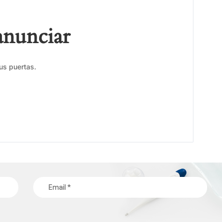
anunciar
us puertas.