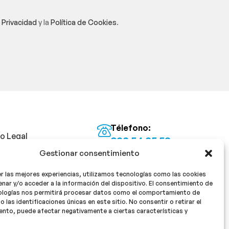
e Privacidad
y la
Política de Cookies
.
Télefono:
so Legal
922 54 25 53
Gestionar consentimiento
Email:
tica de Privacidad
info@milan16farmacia.com
r las mejores experiencias, utilizamos tecnologías como las cookies
tica de cookies
¡Síguenos!
nar y/o acceder a la información del dispositivo. El consentimiento de
ologías nos permitirá procesar datos como el comportamiento de
o las identificaciones únicas en este sitio. No consentir o retirar el
nto, puede afectar negativamente a ciertas características y