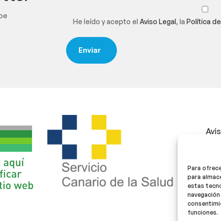
ibe
He leído y acepto el
Aviso Legal
, la
Política d
Avi
Polí
Para ofrece
Polí
para almace
estas tecn
navegación 
consentimie
funciones.