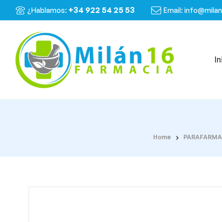
+34 922 54 25 53
¿Hablamos:
Email: info@mila
In
Home
PARAFARMA